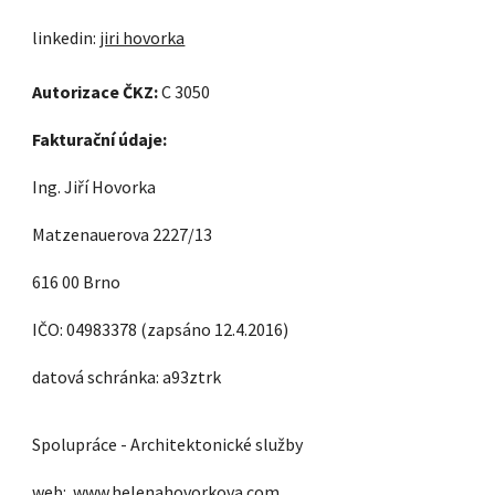
linkedin:
jiri hovorka
Autorizace ČKZ:
C 3050
Fakturační údaje:
Ing. Jiří Hovorka
Matzenauerova 2227/13
616 00 Brno
IČO: 04983378 (zapsáno 12.4.2016)
datová schránka: a93ztrk
Spolupráce - Architektonické služby
web:
www.helenahovorkova.com