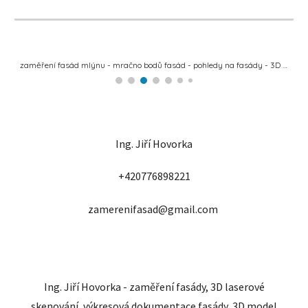
zaměření fasád mlýnu - výkresová dokumentace fasády - pohled na fasády
Ing. Jiří Hovorka
+420776898221
zamerenifasad@gmail.com
Ing. Jiří Hovorka - zaměření fasády, 3D laserové
skenování, výkresová dokumentace fasády, 3D model